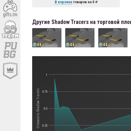
В корзине
товаров на
0
Другие Shadow Tracers на торговой пл
0.44
0.44
0.44
1
Стоимость Shadow Tracers
0.75
0.5
0.25