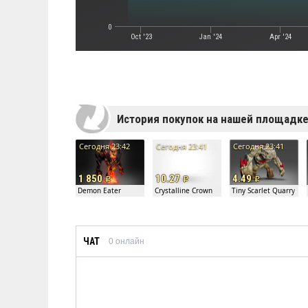
0
Oct '23
Jan '24
Apr '24
История покупок на нашей площадк
Сегодня 23:42
Сегодня 23:41
Сегодня 23:41
1 850
10.27
4.49
Demon Eater
Crystalline Crown
Tiny Scarlet Quarry
ЧАТ
0
онлайн